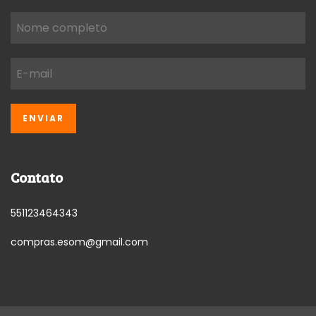
Contato
551123464343
compras.esom@gmail.com