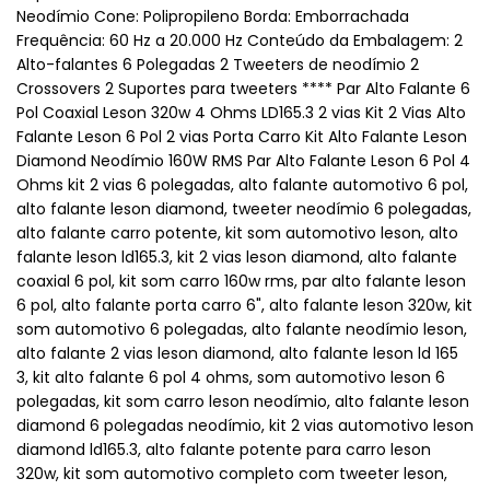
Neodímio Cone: Polipropileno Borda: Emborrachada
Frequência: 60 Hz a 20.000 Hz Conteúdo da Embalagem: 2
Alto-falantes 6 Polegadas 2 Tweeters de neodímio 2
Crossovers 2 Suportes para tweeters **** Par Alto Falante 6
Pol Coaxial Leson 320w 4 Ohms LD165.3 2 vias Kit 2 Vias Alto
Falante Leson 6 Pol 2 vias Porta Carro Kit Alto Falante Leson
Diamond Neodímio 160W RMS Par Alto Falante Leson 6 Pol 4
Ohms kit 2 vias 6 polegadas, alto falante automotivo 6 pol,
alto falante leson diamond, tweeter neodímio 6 polegadas,
alto falante carro potente, kit som automotivo leson, alto
falante leson ld165.3, kit 2 vias leson diamond, alto falante
coaxial 6 pol, kit som carro 160w rms, par alto falante leson
6 pol, alto falante porta carro 6", alto falante leson 320w, kit
som automotivo 6 polegadas, alto falante neodímio leson,
alto falante 2 vias leson diamond, alto falante leson ld 165
3, kit alto falante 6 pol 4 ohms, som automotivo leson 6
polegadas, kit som carro leson neodímio, alto falante leson
diamond 6 polegadas neodímio, kit 2 vias automotivo leson
diamond ld165.3, alto falante potente para carro leson
320w, kit som automotivo completo com tweeter leson,