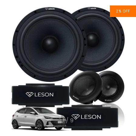
2
%
OFF
1
/
9