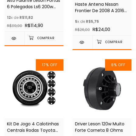
Alto Falante Leson Portas
Haste Antena Nissan
6 Polegadas Ls6 200w
Frontier De 2008 A 2016
Quadriaxial
Preto
12
x de
R$11,82
5
x de
R$5,75
R$114,90
R$119,90
R$24,00
R$26,00
17
%
OFF
8
%
OFF
Kit De Jogo 4 Calotinhas
Driver Leson 120w Muito
Centrais Rodas Toyota
Forte Corneta 8 Ohms