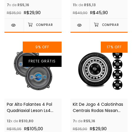
Aro 13 14 15
7
x de
R$5,16
11
x de
R$5,13
R$29,90
R$45,90
R$35,90
R$49,90
9
%
OFF
17
%
OFF
FRETE GRÁTIS
Par Alto Falantes 4 Pol
Kit De Jogo 4 Calotinhas
Quadriaxial Leson Ls4
Centrais Rodas Nissan
200w 4 Oh Auto Preto
Aro 13 14 15
12
x de
R$10,80
7
x de
R$5,16
R$105,00
R$29,90
R$115,95
R$35,90