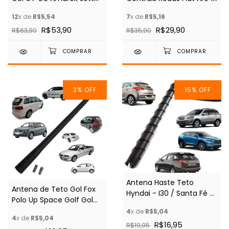
Tiguan Savero
14 15
12
x de
R$5,54
7
x de
R$5,16
R$53,90
R$29,90
R$63,90
R$35,90
3
%
OFF
15
%
OFF
Antena Haste Teto
Antena de Teto Gol Fox
Hyndai - I30 / Santa Fé /
Polo Up Space Golf Gol
Tucson / HB20 / HB20S /
Voyage Savero
4
x de
R$5,04
IX35
4
x de
R$5,04
R$16,95
R$19,95