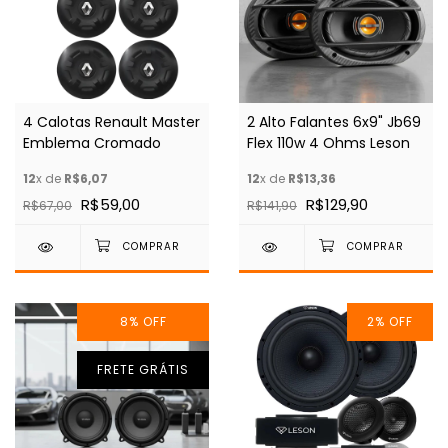
4 Calotas Renault Master
2 Alto Falantes 6x9" Jb69
Emblema Cromado
Flex 110w 4 Ohms Leson
12
x de
R$6,07
12
x de
R$13,36
R$59,00
R$129,90
R$67,00
R$141,90
8
%
OFF
2
%
OFF
FRETE GRÁTIS