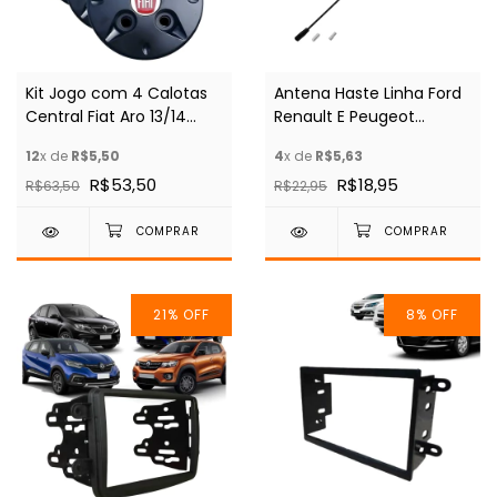
Kit Jogo com 4 Calotas
Antena Haste Linha Ford
Central Fiat Aro 13/14
Renault E Peugeot
Roda De Ferro Preta
Universal M5 M6 54cm
12
x de
R$5,50
4
x de
R$5,63
R$53,50
R$18,95
R$63,50
R$22,95
21
%
OFF
8
%
OFF