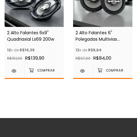
2 Alto Falantes 6x9"
2 Alto Falantes 6"
Quadriaxial Ls69 200w
Polegadas Multivias
Leson Ls6 140w
12
x de
R$14,39
12
x de
R$8,64
R$139,90
R$84,00
R$151,90
R$97,90