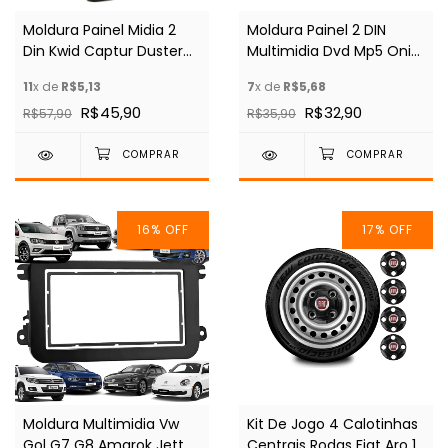
Moldura Painel Midia 2
Moldura Painel 2 DIN
Din Kwid Captur Duster
Multimidia Dvd Mp5 Onix
Sandero Logan Oroch
Cobalt Spin Prisma
11
x de
R$5,13
7
x de
R$5,68
R$45,90
R$32,90
R$57,90
R$35,90
16
%
OFF
17
%
OFF
Moldura Multimidia Vw
Kit De Jogo 4 Calotinhas
Gol G7 G8 Amarok Jetta
Centrais Rodas Fiat Aro 13