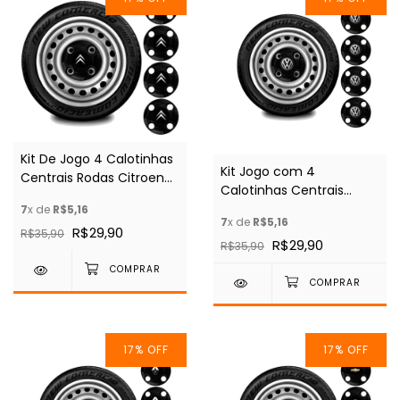
Kit De Jogo 4 Calotinhas
Kit Jogo com 4
Centrais Rodas Citroen
Calotinhas Centrais
Aro 13 14 15
Rodas Volkswagen Aro
7
x de
R$5,16
7
x de
R$5,16
13/14/15
R$29,90
R$35,90
R$29,90
R$35,90
17
%
OFF
17
%
OFF