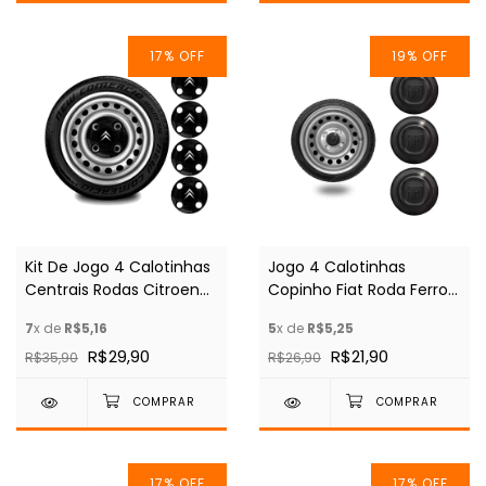
17
%
OFF
19
%
OFF
Kit De Jogo 4 Calotinhas
Jogo 4 Calotinhas
Centrais Rodas Citroen
Copinho Fiat Roda Ferro
Aro 13 14 15
Fiorino Doblo Uno
7
x de
R$5,16
5
x de
R$5,25
R$29,90
R$21,90
R$35,90
R$26,90
17
%
OFF
17
%
OFF