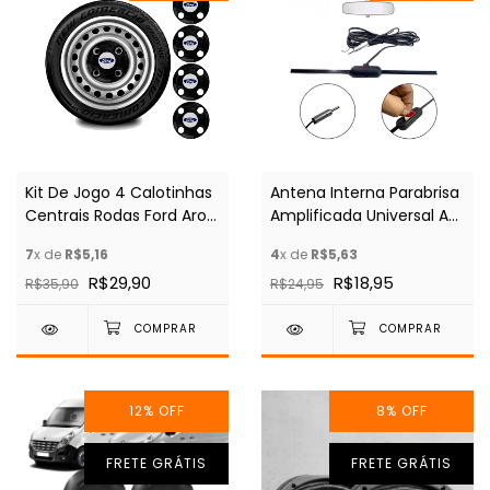
Kit De Jogo 4 Calotinhas
Antena Interna Parabrisa
Centrais Rodas Ford Aro
Amplificada Universal Am
13 14 15
E Fm Preto
7
x de
R$5,16
4
x de
R$5,63
R$29,90
R$18,95
R$35,90
R$24,95
12
%
OFF
8
%
OFF
FRETE GRÁTIS
FRETE GRÁTIS