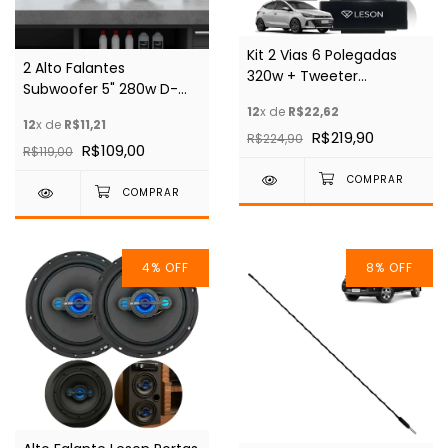
Kit 2 Vias 6 Polegadas
2 Alto Falantes
320w + Tweeter
Subwoofer 5" 280w D-
Neodímio Leson
bass 4 Ohms
12
x de
R$22,62
Diamond
12
x de
R$11,21
Automotivo
R$219,90
R$224,90
R$109,00
R$119,00
4
%
OFF
8
%
OFF