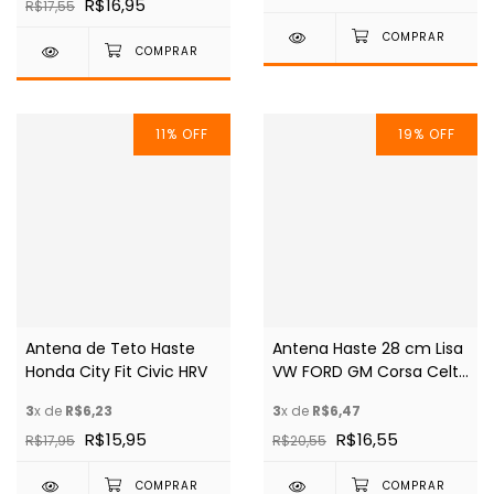
R$16,95
R$17,55
11
%
OFF
19
%
OFF
Antena de Teto Haste
Antena Haste 28 cm Lisa
Honda City Fit Civic HRV
VW FORD GM Corsa Celta
Onix Prisma Vectra
3
x de
R$6,23
3
x de
R$6,47
R$15,95
R$16,55
R$17,95
R$20,55