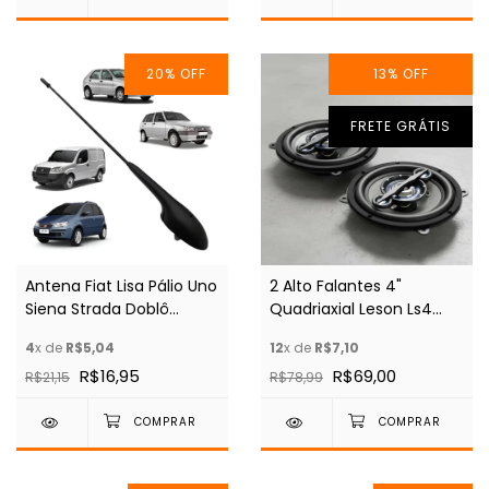
20
%
OFF
13
%
OFF
FRETE GRÁTIS
Antena Fiat Lisa Pálio Uno
2 Alto Falantes 4"
Siena Strada Doblô
Quadriaxial Leson Ls4
Fiorino Mob Idea
140w
4
x de
R$5,04
12
x de
R$7,10
R$16,95
R$69,00
R$21,15
R$78,99