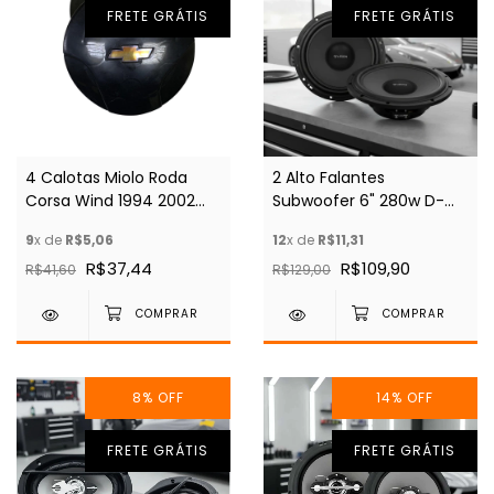
FRETE GRÁTIS
FRETE GRÁTIS
4 Calotas Miolo Roda
2 Alto Falantes
Corsa Wind 1994 2002
Subwoofer 6" 280w D-
Aro 13 - Preto
bass 4 Ohms
9
x de
R$5,06
12
x de
R$11,31
Automotivo
R$37,44
R$109,90
R$41,60
R$129,00
8
%
OFF
14
%
OFF
FRETE GRÁTIS
FRETE GRÁTIS