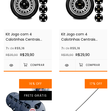
Kit Jogo com 4
Kit Jogo com 4
Calotinhas Centrais
Calotinhas Centrais
Rodas Renault Aro
Rodas GM/CHEVROLET
7
x de
R$5,16
7
x de
R$5,16
13/14/15
Aro 13/14/15
R$29,90
R$29,90
R$35,90
R$35,90
16
%
OFF
17
%
OFF
FRETE GRÁTIS