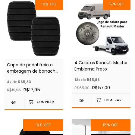
10
%
OFF
12
%
OFF
4 Calotas Renault Master
Capa de pedal freio e
Emblema Preto
embragem de borracha
preto Renault Duster
12
x de
R$5,86
4
x de
R$5,33
Logan Sandero
R$57,00
R$65,00
R$17,95
R$19,95
10
%
OFF
15
%
OFF