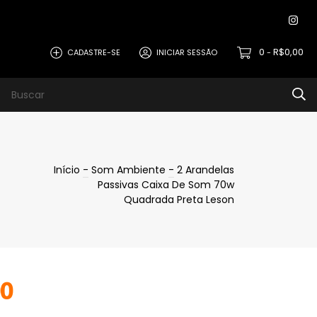
0
R$0,00
CADASTRE-SE
INICIAR SESSÃO
-
Início
-
Som Ambiente
-
2 Arandelas
Passivas Caixa De Som 70w
Quadrada Preta Leson
00