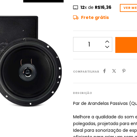
12
x de
R$16,36
VER M
Frete grátis
COMPARTILHAR
DESCRIÇÃO
Par de Arandelas Passivas (Q
Melhore a qualidade do som
polegadas, projetada para e
Ideal para sonorização de es
eficiente para criar um som 