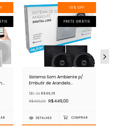
F
10
%
OFF
ÁTIS
FRETE GRÁTIS
Sistema Som Ambiente p/
Sistema
h
Embutir de Arandela
Embutir 
Quadrada Preta 6" Bluetooth
Quadrad
12
x de
R$46,19
12
x de
R$4
Bluetoot
R$449,00
R$499,00
R$499,00
DETALHES
DETAL