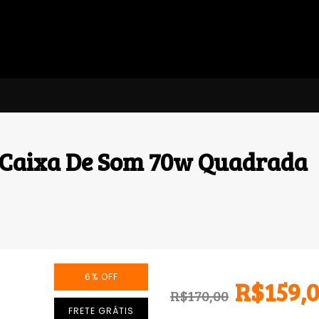
s Caixa De Som 70w Quadrada
6
%
OFF
R$159,
R$170,00
FRETE GRÁTIS