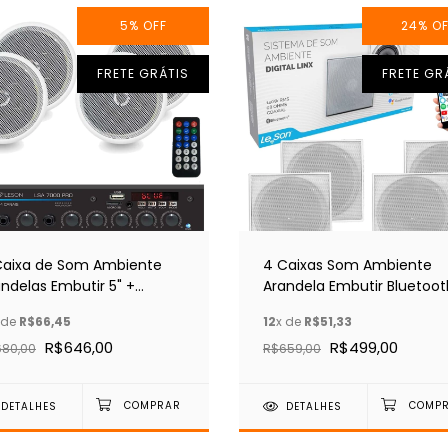
5
%
OFF
24
%
OF
FRETE GRÁTIS
FRETE GR
Caixa de Som Ambiente
4 Caixas Som Ambiente
ndelas Embutir 5" +
Arandela Embutir Bluetoot
plificador Bluetooth 7000
Quadrada Branca
 de
R$66,45
12
x de
R$51,33
c
R$646,00
R$499,00
80,00
R$659,00
DETALHES
DETALHES