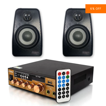
6
%
OFF