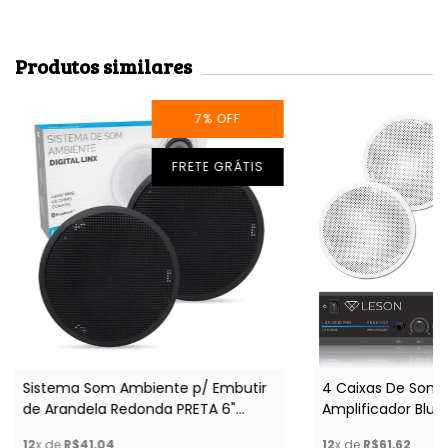
Produtos similares
7
%
OFF
FRETE GRÁTIS
Sistema Som Ambiente p/ Embutir
4 Caixas De Som 
de Arandela Redonda PRETA 6"
Amplificador Blue
Bluetooth
para Microfone
12
x de
R$41,04
12
x de
R$61,62