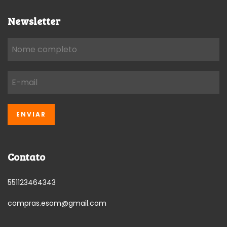
Newsletter
Contato
551123464343
compras.esom@gmail.com