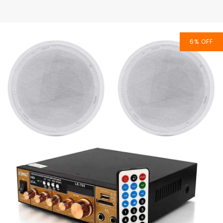
6
%
OFF