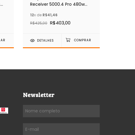
a
Receiver 5000.4 Pro 480w
Arandela
Entrada 1 Microfone
Amplific
12
x de
R$41,46
12
x de
R$
Mic
R$403,00
R$425,00
R$680,00
DETALHES
DETAL
Newsletter