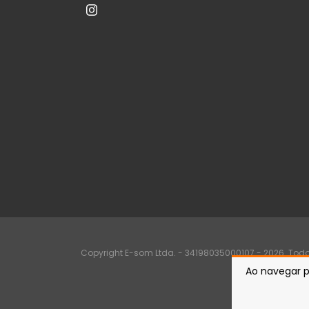
Copyright E-som Ltda. - 34198035000107 - 2026. Todos
Ao navegar p