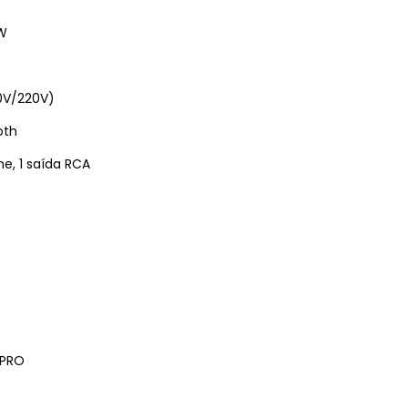
W
10V/220V)
oth
ne, 1 saída RCA
 PRO