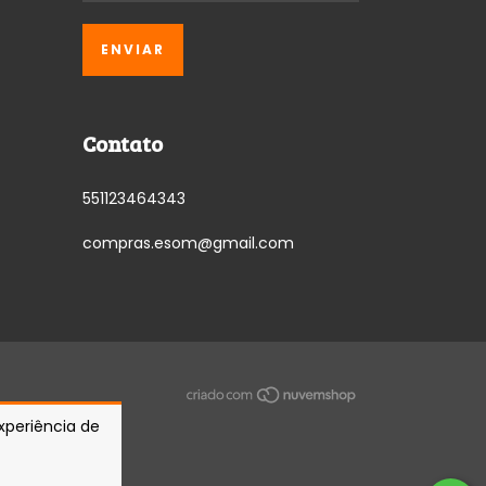
Contato
551123464343
compras.esom@gmail.com
experiência de