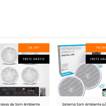
3
%
OFF
7
%
OF
FRETE GRÁTIS
FRETE GR
Caixas de Som Ambiente
Sistema Som Ambiente p