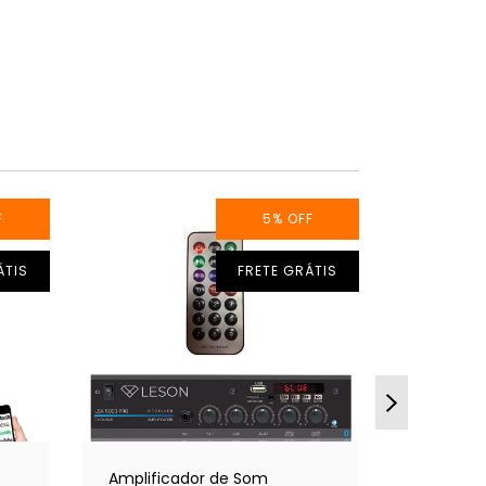
F
5
%
OFF
ÁTIS
FRETE GRÁTIS
/
Amplificador de Som
4 Caixa