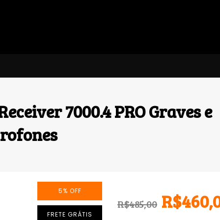
Receiver 7000.4 PRO Graves e
crofones
5
%
OFF
R$460,
R$485,00
FRETE GRÁTIS