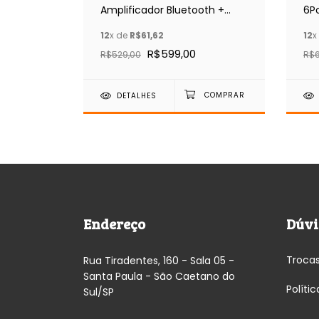
do 70w
Amplificador Bluetooth +
6Po
Entrada para Microfone
pa
12
x de
R$61,62
12
x
R$599,00
R$529,00
R$6
DETALHES
Endereço
Dúvi
Troca
Rua Tiradentes, 160 - Sala 05 -
Santa Paula - São Caetano do
Políti
Sul/SP