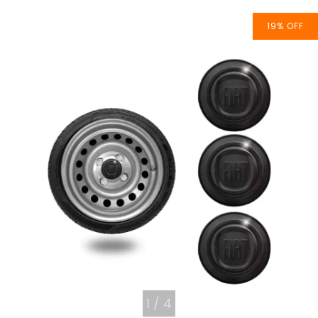
19
%
OFF
1
/
4