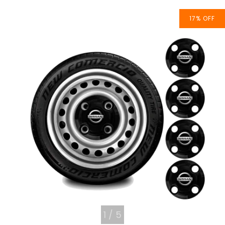
17
%
OFF
1
/
5