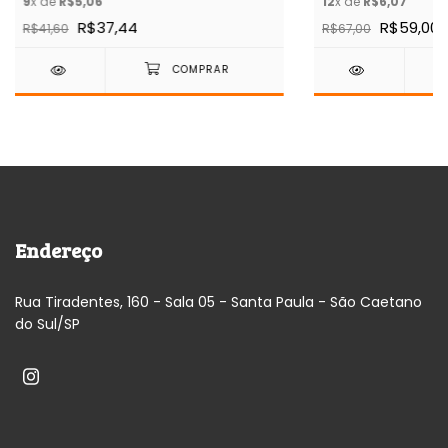
9
x de
R$5,06
12
x de
R$6,07
R$37,44
R$59,00
R$41,60
R$67,00
Endereço
Rua Tiradentes, 160 - Sala 05 - Santa Paula - São Caetano
do Sul/SP