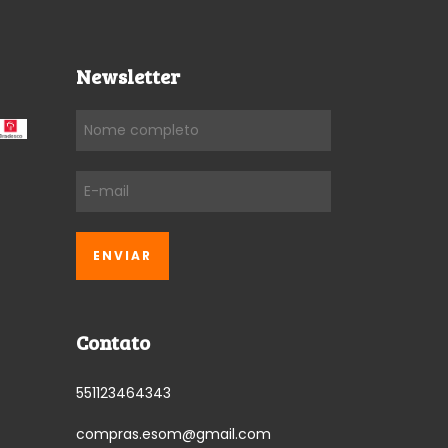
Newsletter
Contato
551123464343
compras.esom@gmail.com