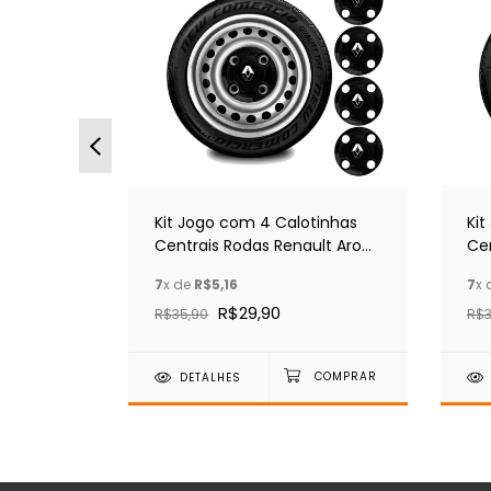
TE GRÁTIS
a Corsa
Kit Jogo com 4 Calotinhas
Ki
3 - Preto
Centrais Rodas Renault Aro
Ce
13/14/15
GM
7
x de
R$5,16
7
x 
R$29,90
R$35,90
R$3
DETALHES