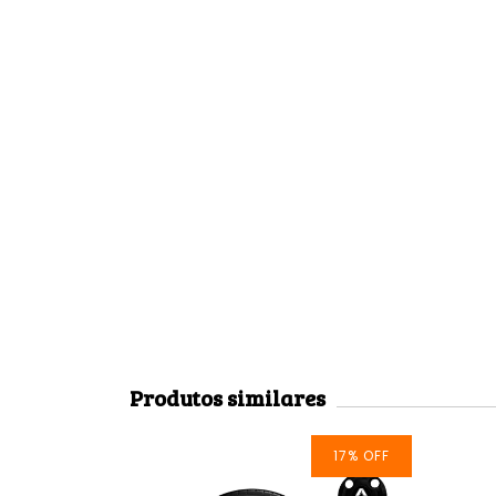
Produtos similares
10
%
OFF
17
%
OFF