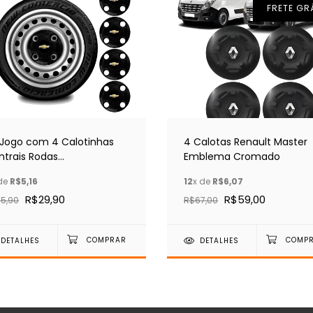
FRETE GR
t Jogo com 4 Calotinhas
4 Calotas Renault Master
ntrais Rodas
Emblema Cromado
/CHEVROLET Aro 13/14/15
de
R$5,16
12
x de
R$6,07
R$29,90
R$59,00
5,90
R$67,00
DETALHES
DETALHES