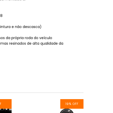
08
 pintura e não descasca)
o
sos da própria roda do veículo
emas resinados de alta qualidade da
F
19
%
OFF