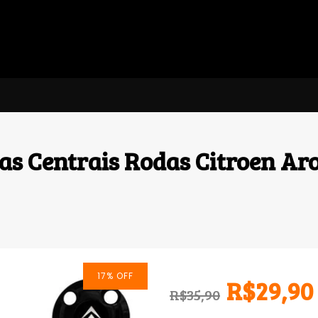
has Centrais Rodas Citroen Ar
17
%
OFF
R$29,90
R$35,90