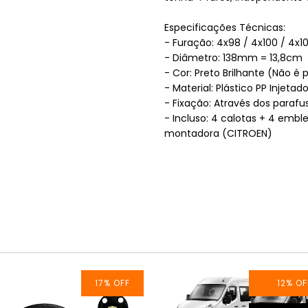
Especificações Técnicas:
- Furação: 4x98 / 4x100 / 4x1
- Diâmetro: 138mm = 13,8cm
- Cor: Preto Brilhante (Não é
- Material: Plástico PP Injetad
- Fixação: Através dos parafu
- Incluso: 4 calotas + 4 embl
montadora (CITROEN)
17
%
OFF
12
%
OF