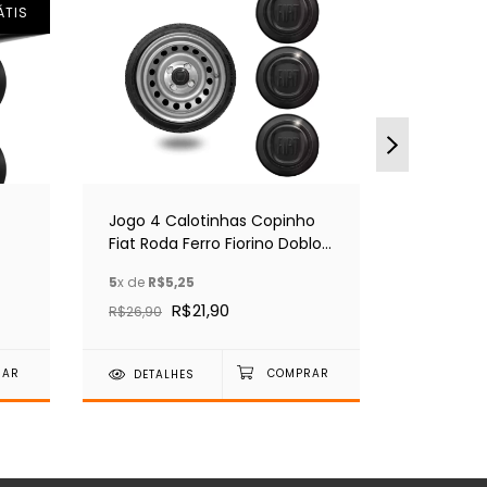
ÁTIS
Jogo 4 Calotinhas Copinho
Kit De J
Fiat Roda Ferro Fiorino Doblo
Centrais 
Uno
15
5
x de
R$5,25
7
x de
R$5,
R$21,90
R$26,90
R$35,90
DETALHES
DETAL