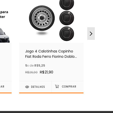
Jogo 4 Calotinhas Copinho
Kit Jogo
Fiat Roda Ferro Fiorino Doblo
Centrais
Uno
Aro 13/14
5
x de
R$5,25
7
x de
R$5,
R$21,90
R$26,90
R$35,90
DETALHES
DETAL