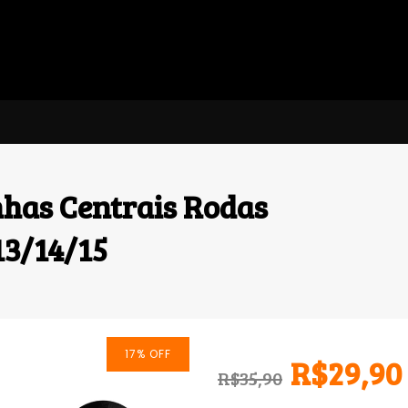
nhas Centrais Rodas
3/14/15
17
%
OFF
R$29,90
R$35,90