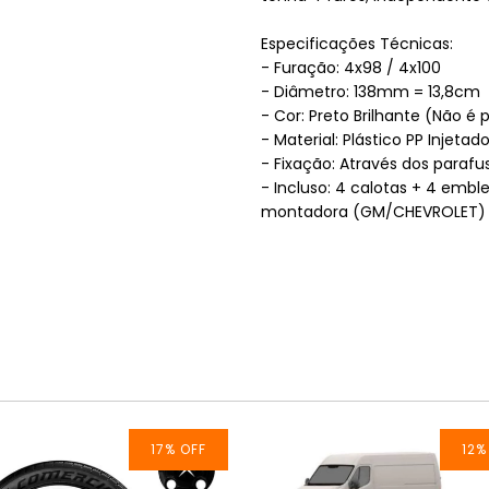
Especificações Técnicas:
- Furação: 4x98 / 4x100
- Diâmetro: 138mm = 13,8cm
- Cor: Preto Brilhante (Não é
- Material: Plástico PP Injetad
- Fixação: Através dos parafu
- Incluso: 4 calotas + 4 embl
montadora (GM/CHEVROLET)
17
%
OFF
12