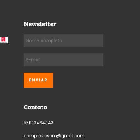
Newsletter
Contato
551123464343
compras.esom@gmail.com