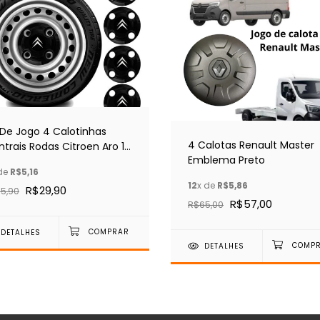
 De Jogo 4 Calotinhas
4 Calotas Renault Master
trais Rodas Citroen Aro 13
Emblema Preto
15
de
R$5,16
12
x de
R$5,86
R$29,90
5,90
R$57,00
R$65,00
DETALHES
DETALHES