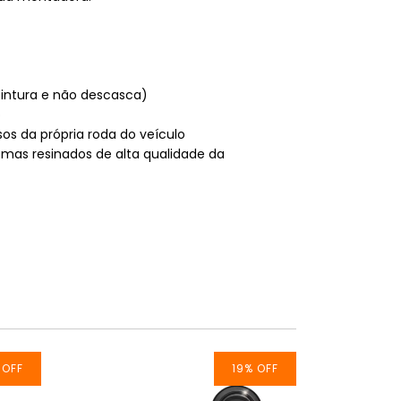
 pintura e não descasca)
o
sos da própria roda do veículo
emas resinados de alta qualidade da
%
OFF
19
%
OFF