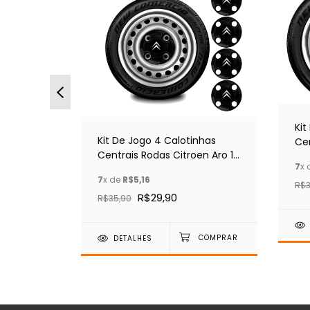
TE GRÁTIS
Kit
a Corsa
Kit De Jogo 4 Calotinhas
Cen
3 - Preto
Centrais Rodas Citroen Aro 13
14 
7
x 
14 15
7
x de
R$5,16
R$3
R$29,90
R$35,90
DETALHES