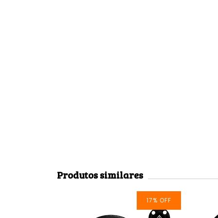
Produtos similares
10
%
OFF
17
%
OFF